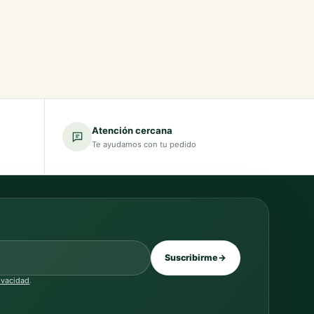
Atención cercana
Te ayudamos con tu pedido
Suscribirme
→
rivacidad
.