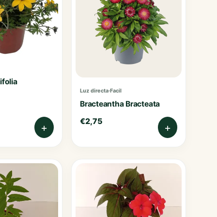
ifolia
Luz directa
·
Facil
Bracteantha Bracteata
€
2,75
+
+