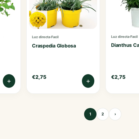
Luz directa
·
Facil
Luz directa
·
Facil
Dianthus Ca
Craspedia Globosa
€
2,75
€
2,75
+
+
1
2
›