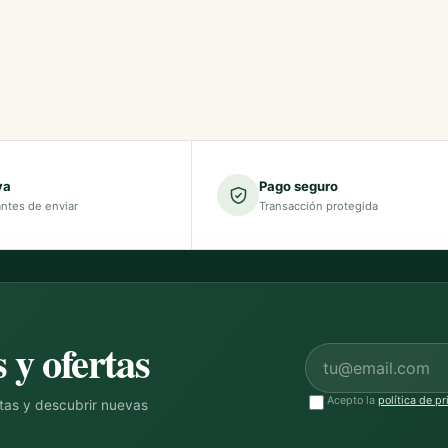
va
Pago seguro
antes de enviar
Transacción protegida
 y ofertas
Correo electrónico
Acepto la
política de p
ntas y descubrir nuevas