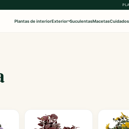
PL
Plantas de interior
Exterior
Suculentas
Macetas
Cuidados
Ver toda la categoría
→
a
Frutales
Aromaticas
Geranios y Gitanillas
Ipomeas
Margaritas
Petunias