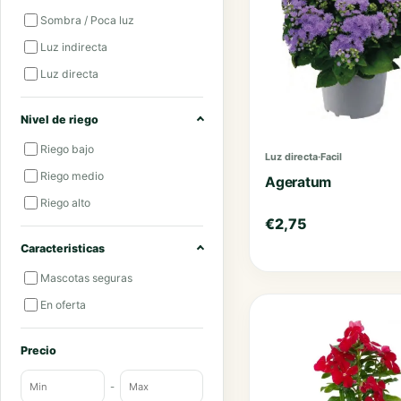
Sombra / Poca luz
Luz indirecta
Luz directa
Nivel de riego
Riego bajo
Luz directa
·
Facil
Riego medio
Ageratum
Riego alto
€
2,75
Caracteristicas
Mascotas seguras
En oferta
Precio
-