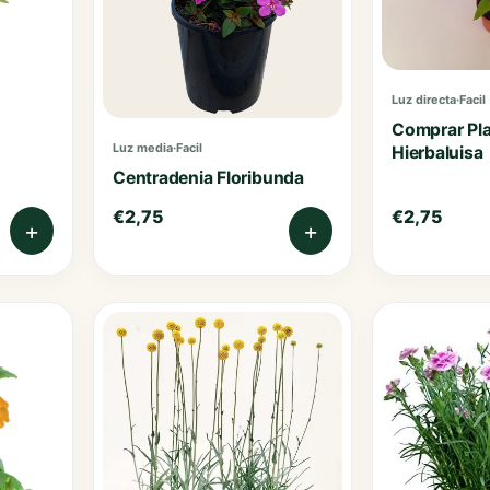
Luz directa
·
Facil
Comprar Pla
Luz media
·
Facil
Hierbaluisa
Centradenia Floribunda
€
2,75
€
2,75
+
+