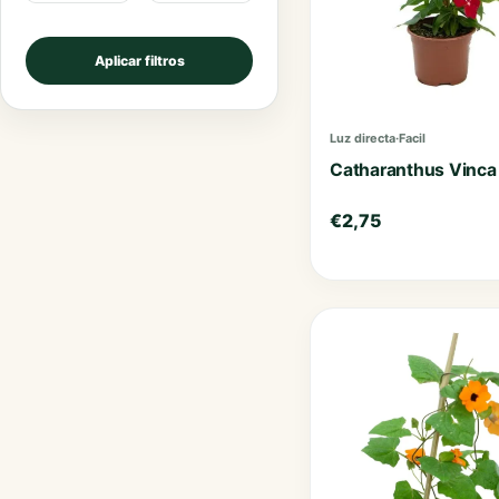
Aplicar filtros
Luz directa
·
Facil
Catharanthus Vinca
€
2,75