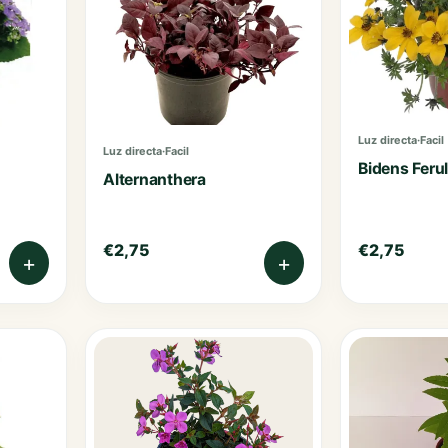
Poinsettias
Portulacas
Sunpatiens
Luz directa
·
Facil
Luz directa
·
Facil
Thunbergias
Bidens Ferul
Alternanthera
€
2,75
€
2,75
+
+