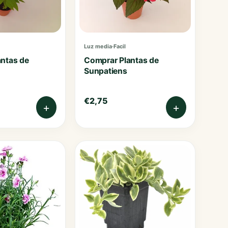
Luz media
·
Facil
ntas de
Comprar Plantas de
Sunpatiens
€
2,75
+
+