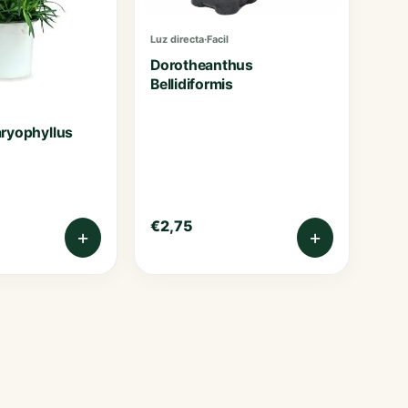
Luz directa
·
Facil
Dorotheanthus
Bellidiformis
ryophyllus
€
2,75
+
+