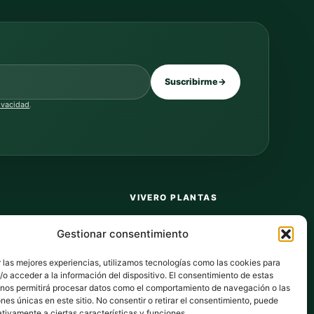
Suscribirme
→
rivacidad
.
VIVERO PLANTAS
Sobre nosotros
Gestionar consentimiento
Puntos y recompensas
 las mejores experiencias, utilizamos tecnologías como las cookies para
Privacidad
o acceder a la información del dispositivo. El consentimiento de estas
 nos permitirá procesar datos como el comportamiento de navegación o las
dos
Cookies
ones únicas en este sitio. No consentir o retirar el consentimiento, puede
tivamente a ciertas características y funciones.