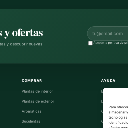
 y ofertas
Correo electrónico
Acepto la
política de p
ntas y descubrir nuevas
COMPRAR
AYUDA
Plantas de interior
Envíos
Plantas de exterior
Devoluciones
Para ofrecer
Aromáticas
Contacto
almacenar y/
tecnologías
Suculentas
Guías de cuida
identificaci
afectar nega