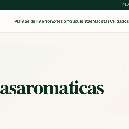
PL
Plantas de interior
Exterior
Suculentas
Macetas
Cuidados
Ver toda la categoría
→
Frutales
tasaromaticas
Aromaticas
Geranios y Gitanillas
Ipomeas
Margaritas
Petunias