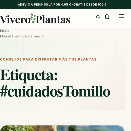
ENVÍO A PENÍNSULA POR 4,95 € · GRATIS DESDE 100 €
GUÍA
Buscar
Abrir
Inicio
Etiqueta: #cuidadosTomillo
CONSEJOS PARA DISFRUTAR MÁS TUS PLANTAS
Etiqueta:
#cuidadosTomillo