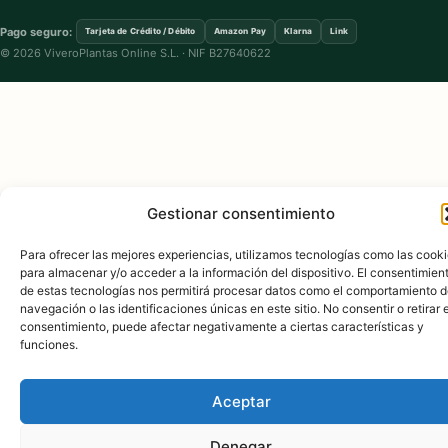
Pago seguro:
Tarjeta de Crédito / Débito
Amazon Pay
Klarna
Link
© 2026 ViveroPlantas Online S.L. · NIF B27640622
Gestionar consentimiento
Para ofrecer las mejores experiencias, utilizamos tecnologías como las cook
para almacenar y/o acceder a la información del dispositivo. El consentimien
de estas tecnologías nos permitirá procesar datos como el comportamiento 
navegación o las identificaciones únicas en este sitio. No consentir o retirar e
consentimiento, puede afectar negativamente a ciertas características y
funciones.
Aceptar
Denegar