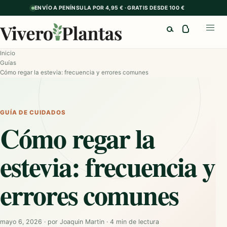
ENVÍO A PENÍNSULA POR 4,95 € · GRATIS DESDE 100 €
Buscar
Abrir
Inicio
Guías
Cómo regar la estevia: frecuencia y errores comunes
GUÍA DE CUIDADOS
Cómo regar la
estevia: frecuencia y
errores comunes
mayo 6, 2026
·
por
Joaquin Martin
·
4 min de lectura