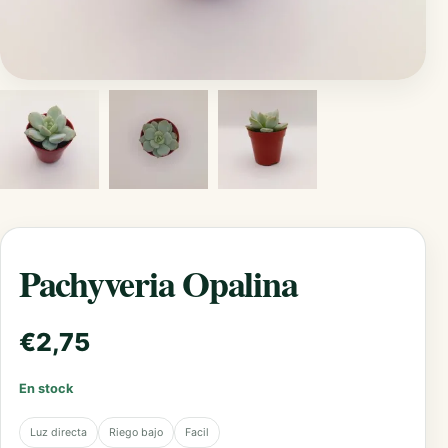
Pachyveria Opalina
€
2,75
En stock
Luz directa
Riego bajo
Facil