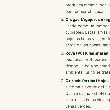
producen melaza, por lo
para comer el azúcar.
Orugas (Agujeros irregu
usado como un rompecab
culpables. Estas larvas 
bajo las hojas y salen 
cerca de las zonas dañ
Roya (Pústulas anaranj
pequeñas protuberancias
tiempo, la hoja se ama
ambiental. Si no se trat
Clorosis férrica (Hojas
síntoma clave de deficie
Ocurre cuando el pH del
hierro. Las hojas vieja
venas verdes.