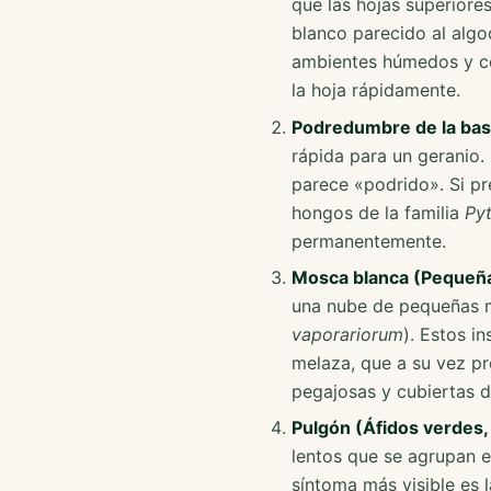
que las hojas superiores
blanco parecido al algo
ambientes húmedos y con
la hoja rápidamente.
Podredumbre de la base
rápida para un geranio.
parece «podrido». Si pre
hongos de la familia
Py
permanentemente.
Mosca blanca (Pequeñas
una nube de pequeñas m
vaporariorum
). Estos i
melaza, que a su vez pr
pegajosas y cubiertas d
Pulgón (Áfidos verdes,
lentos que se agrupan e
síntoma más visible es 