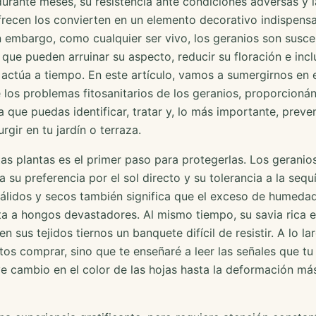
urante meses, su resistencia ante condiciones adversas y 
frecen los convierten en un elemento decorativo indispensa
in embargo, como cualquier ser vivo, los geranios son susce
ue pueden arruinar su aspecto, reducir su floración e incl
actúa a tiempo. En este artículo, vamos a sumergirnos en e
los problemas fitosanitarios de los geranios, proporcioná
a que puedas identificar, tratar y, lo más importante, preven
gir en tu jardín o terraza.
tas plantas es el primer paso para protegerlas. Los geranios
a su preferencia por el sol directo y su tolerancia a la sequ
cálidos y secos también significa que el exceso de humeda
a a hongos devastadores. Al mismo tiempo, su savia rica e
n sus tejidos tiernos un banquete difícil de resistir. A lo la
tos comprar, sino que te enseñaré a leer las señales que tu 
e cambio en el color de las hojas hasta la deformación más