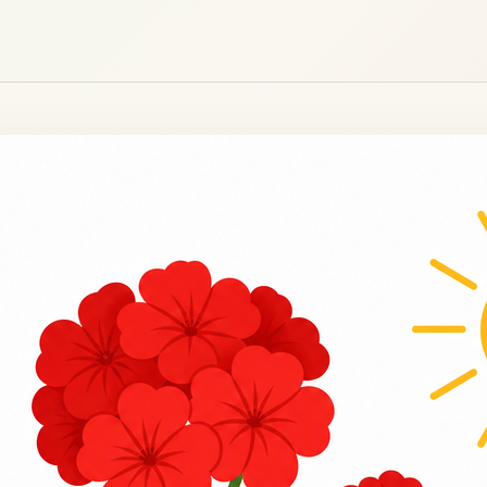
Poinsettias
Portulacas
Sunpatiens
Thunbergias