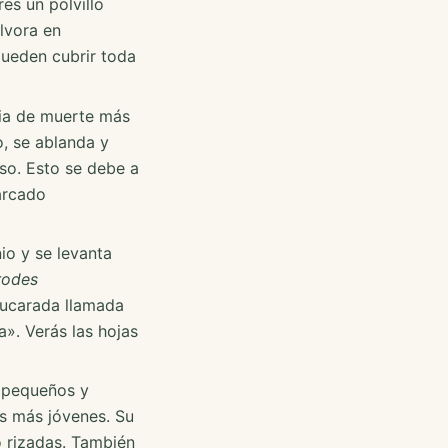
res un polvillo
lvora en
pueden cubrir toda
cia de muerte más
o, se ablanda y
oso. Esto se debe a
arcado
io y se levanta
rodes
azucarada llamada
». Verás las hojas
 pequeños y
as más jóvenes. Su
o rizadas. También