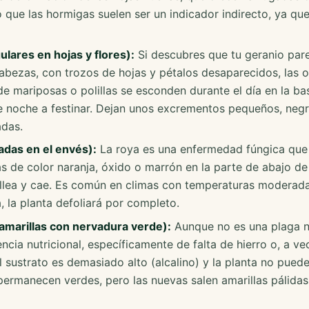
 que las hormigas suelen ser un indicador indirecto, ya qu
lares en hojas y flores):
Si descubres que tu geranio par
ezas, con trozos de hojas y pétalos desaparecidos, las o
de mariposas o polillas se esconden durante el día en la ba
de noche a festinar. Dejan unos excrementos pequeños, neg
adas.
adas en el envés):
La roya es una enfermedad fúngica que 
 de color naranja, óxido o marrón en la parte de abajo de 
rillea y cae. Es común en climas con temperaturas moderad
a, la planta defoliará por completo.
 amarillas con nervadura verde):
Aunque no es una plaga n
ncia nutricional, específicamente de falta de hierro o, a v
 sustrato es demasiado alto (alcalino) y la planta no puede
s permanecen verdes, pero las nuevas salen amarillas pálida