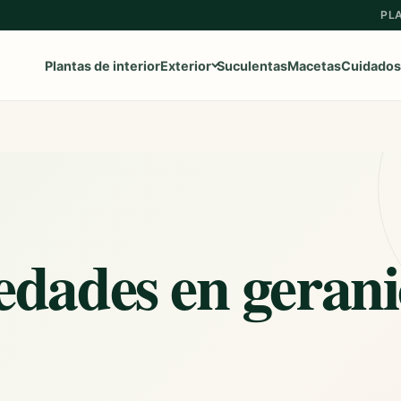
PL
Plantas de interior
Exterior
Suculentas
Macetas
Cuidados
Ver toda la categoría
→
Frutales
Aromaticas
edades en gerani
Geranios y Gitanillas
Ipomeas
Margaritas
Petunias