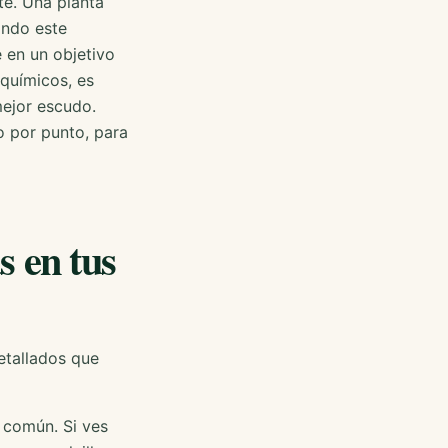
te. Una planta
ando este
e en un objetivo
 químicos, es
mejor escudo.
 por punto, para
 en tus
detallados que
 común. Si ves