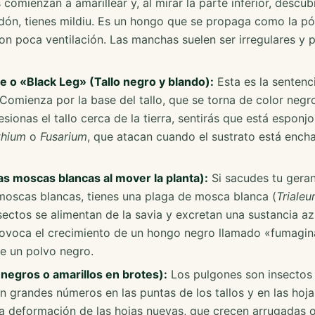
 comienzan a amarillear y, al mirar la parte inferior, descub
dón, tienes mildiu. Es un hongo que se propaga como la pó
 poca ventilación. Las manchas suelen ser irregulares y 
 o «Black Leg» (Tallo negro y blando):
Esta es la senten
 Comienza por la base del tallo, que se torna de color negr
sionas el tallo cerca de la tierra, sentirás que está esponj
thium
o
Fusarium
, que atacan cuando el sustrato está ench
 moscas blancas al mover la planta):
Si sacudes tu geran
oscas blancas, tienes una plaga de mosca blanca (
Trialeu
nsectos se alimentan de la savia y excretan una sustancia 
ovoca el crecimiento de un hongo negro llamado «fumagina
e un polvo negro.
 negros o amarillos en brotes):
Los pulgones son insectos
n grandes números en las puntas de los tallos y en las hoj
la deformación de las hojas nuevas, que crecen arrugadas 