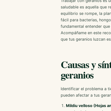
Trabajar con geranios es u
saludable es aquella que re
equilibrio se rompe, la pla
fácil para bacterias, hong
fundamental entender que 
Acompáñame en este recor
que tus geranios luzcan es
Causas y sín
geranios
Identificar el problema a 
pueden afectar a tus geran
Mildiu velloso (Hojas am