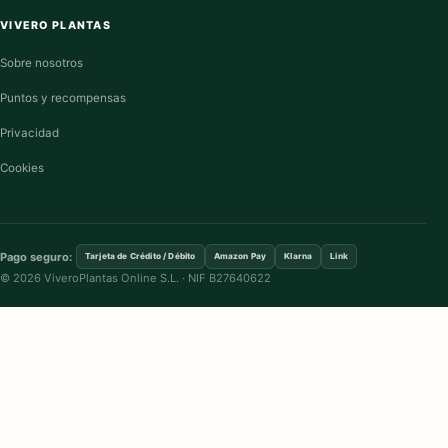
VIVERO PLANTAS
Sobre nosotros
Puntos y recompensas
Privacidad
Cookies
Pago seguro:
Tarjeta de Crédito / Débito
Amazon Pay
Klarna
Link
© 2026 ViveroPlantas Online S.L. · NIF B27640622