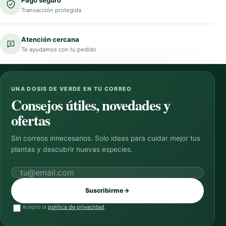
Transacción protegida
Atención cercana
Te ayudamos con tu pedido
UNA DOSIS DE VERDE EN TU CORREO
Consejos útiles, novedades y
ofertas
Sin correos innecesarios. Solo ideas para cuidar mejor tus
plantas y descubrir nuevas especies.
Correo electrónico
Suscribirme
→
Acepto la
política de privacidad
.