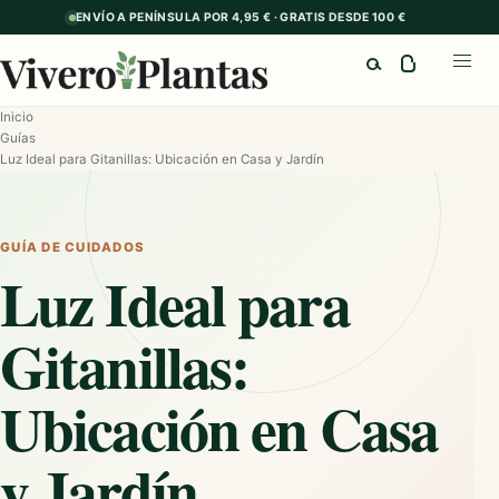
ENVÍO A PENÍNSULA POR 4,95 € · GRATIS DESDE 100 €
Buscar
Abrir
Inicio
Guías
Luz Ideal para Gitanillas: Ubicación en Casa y Jardín
GUÍA DE CUIDADOS
Luz Ideal para
Gitanillas:
Ubicación en Casa
y Jardín