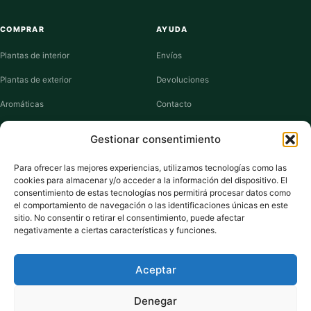
COMPRAR
AYUDA
Plantas de interior
Envíos
Plantas de exterior
Devoluciones
Aromáticas
Contacto
Suculentas
Guías de cuidados
Gestionar consentimiento
Macetas y jardineras
Mi cuenta
Para ofrecer las mejores experiencias, utilizamos tecnologías como las
cookies para almacenar y/o acceder a la información del dispositivo. El
VIVERO PLANTAS
consentimiento de estas tecnologías nos permitirá procesar datos como
el comportamiento de navegación o las identificaciones únicas en este
Sobre nosotros
sitio. No consentir o retirar el consentimiento, puede afectar
negativamente a ciertas características y funciones.
Puntos y recompensas
Privacidad
Aceptar
Cookies
Denegar