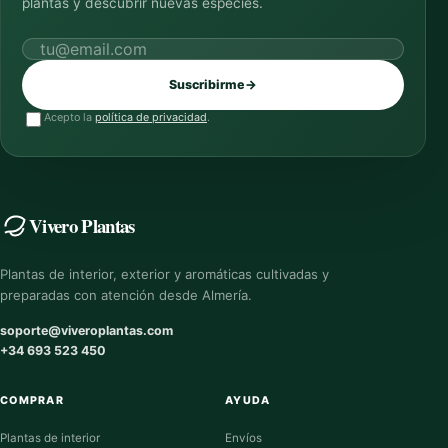
plantas y descubrir nuevas especies.
Correo electrónico
Suscribirme
→
Acepto la
política de privacidad
.
Vivero Plantas
Plantas de interior, exterior y aromáticas cultivadas y
preparadas con atención desde Almería.
soporte@viveroplantas.com
+34 693 523 450
COMPRAR
AYUDA
Plantas de interior
Envíos