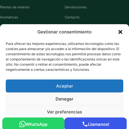
Plantas de exterior
Devoluciones
Aromáticas
Contacto
Suculentas
Guías de cuidados
Gestionar consentimiento
Macetas y jardineras
Mi cuenta
Para ofrecer las mejores experiencias, utilizamos tecnologías como las
cookies para almacenar y/o acceder a la información del dispositivo. El
VIVERO PLANTAS
consentimiento de estas tecnologías nos permitirá procesar datos como
el comportamiento de navegación o las identificaciones únicas en este
Sobre nosotros
sitio. No consentir o retirar el consentimiento, puede afectar
negativamente a ciertas características y funciones.
Puntos y recompensas
Privacidad
Aceptar
Cookies
Denegar
Ver preferencias
Pago seguro:
Tarjeta de Crédito / Débito
Amazon Pay
Klarna
Link
WhatsApp
Llamanos!
© 2026 ViveroPlantas Online S.L. · NIF B27640622
Política de cookies