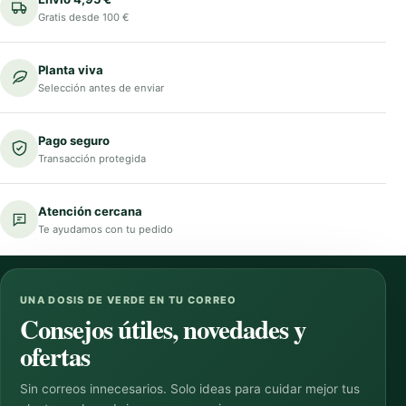
Gratis desde 100 €
Planta viva
Selección antes de enviar
Pago seguro
Transacción protegida
Atención cercana
Te ayudamos con tu pedido
UNA DOSIS DE VERDE EN TU CORREO
Consejos útiles, novedades y
ofertas
Sin correos innecesarios. Solo ideas para cuidar mejor tus