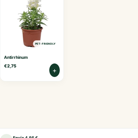
PET-FRIENDLY
Antirrhinum
€
2,75
+
Envío 4,95 €