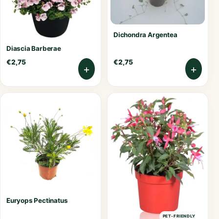
Dichondra Argentea
Diascia Barberae
€
2,75
€
2,75
+
+
Euryops Pectinatus
PET-FRIENDLY