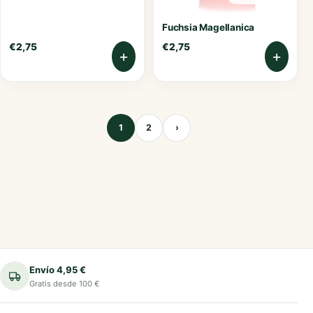
Fuchsia Magellanica
€
2,75
€
2,75
+
+
1
2
›
Envío 4,95 €
Gratis desde 100 €