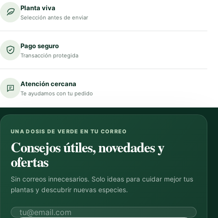
Planta viva
Selección antes de enviar
Pago seguro
Transacción protegida
Atención cercana
Te ayudamos con tu pedido
UNA DOSIS DE VERDE EN TU CORREO
Consejos útiles, novedades y
ofertas
Sin correos innecesarios. Solo ideas para cuidar mejor tus
plantas y descubrir nuevas especies.
Correo electrónico