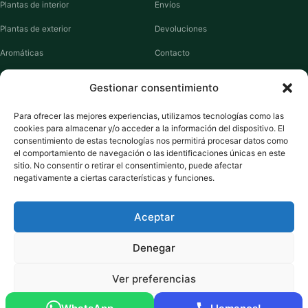
Plantas de interior
Envíos
Plantas de exterior
Devoluciones
Aromáticas
Contacto
Suculentas
Guías de cuidados
Gestionar consentimiento
Macetas y jardineras
Mi cuenta
Para ofrecer las mejores experiencias, utilizamos tecnologías como las
cookies para almacenar y/o acceder a la información del dispositivo. El
VIVERO PLANTAS
consentimiento de estas tecnologías nos permitirá procesar datos como
el comportamiento de navegación o las identificaciones únicas en este
Sobre nosotros
sitio. No consentir o retirar el consentimiento, puede afectar
negativamente a ciertas características y funciones.
Puntos y recompensas
Privacidad
Aceptar
Cookies
Denegar
Ver preferencias
Pago seguro:
Tarjeta de Crédito / Débito
Amazon Pay
Klarna
Link