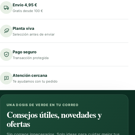
Envío 4,95 €
Gratis desde 100 €
Planta viva
Selección antes de enviar
Pago seguro
Transacción protegida
Atención cercana
Te ayudamos con tu pedido
UNA DOSIS DE VERDE EN TU CORREO
Consejos útiles, novedades y
ofertas
Sin correos innecesarios. Solo ideas para cuidar mejor tus