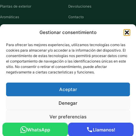
Plantas de exterior
Devoluciones
Aromáticas
Contacto
Suculentas
Guías de cuidados
Gestionar consentimiento
Macetas y jardineras
Mi cuenta
Para ofrecer las mejores experiencias, utilizamos tecnologías como las
cookies para almacenar y/o acceder a la información del dispositivo. El
VIVERO PLANTAS
consentimiento de estas tecnologías nos permitirá procesar datos como
el comportamiento de navegación o las identificaciones únicas en este
Sobre nosotros
sitio. No consentir o retirar el consentimiento, puede afectar
negativamente a ciertas características y funciones.
Puntos y recompensas
Privacidad
Aceptar
Cookies
Denegar
Ver preferencias
Pago seguro:
Tarjeta de Crédito / Débito
Amazon Pay
Klarna
Link
WhatsApp
Llamanos!
© 2026 ViveroPlantas Online S.L. · NIF B27640622
Política de cookies