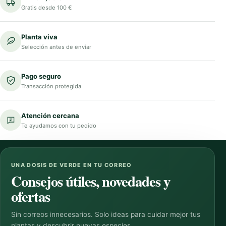
Gratis desde 100 €
Planta viva
Selección antes de enviar
Pago seguro
Transacción protegida
Atención cercana
Te ayudamos con tu pedido
UNA DOSIS DE VERDE EN TU CORREO
Consejos útiles, novedades y
ofertas
Sin correos innecesarios. Solo ideas para cuidar mejor tus
plantas y descubrir nuevas especies.