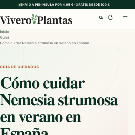
ENVÍO A PENÍNSULA POR 4,95 € · GRATIS DESDE 100 €
Buscar
Abrir
Inicio
Guías
Cómo cuidar Nemesia strumosa en verano en España
GUÍA DE CUIDADOS
Cómo cuidar
Nemesia strumosa
en verano en
España