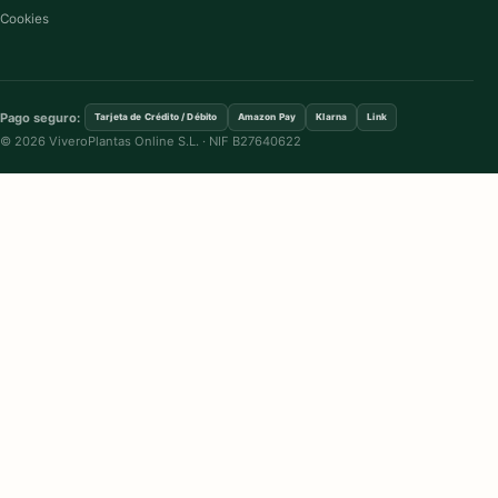
Cookies
Pago seguro:
Tarjeta de Crédito / Débito
Amazon Pay
Klarna
Link
© 2026 ViveroPlantas Online S.L. · NIF B27640622