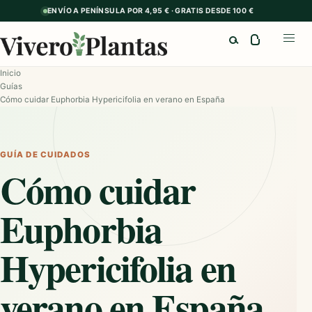
ENVÍO A PENÍNSULA POR 4,95 € · GRATIS DESDE 100 €
Buscar
Abrir
Inicio
Guías
Cómo cuidar Euphorbia Hypericifolia en verano en España
GUÍA DE CUIDADOS
Cómo cuidar
Euphorbia
Hypericifolia en
verano en España