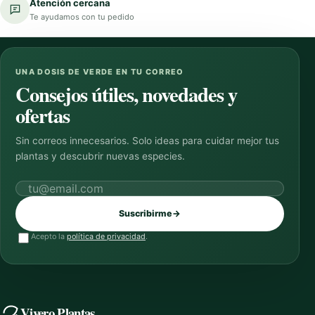
Atención cercana
Te ayudamos con tu pedido
UNA DOSIS DE VERDE EN TU CORREO
Consejos útiles, novedades y
ofertas
Sin correos innecesarios. Solo ideas para cuidar mejor tus
plantas y descubrir nuevas especies.
Correo electrónico
Suscribirme
→
Acepto la
política de privacidad
.
Vivero Plantas