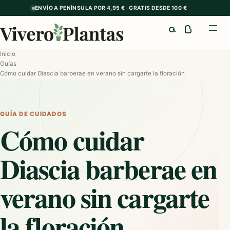
ENVÍO A PENÍNSULA POR 4,95 € · GRATIS DESDE 100 €
Buscar
Abrir
Inicio
Guías
Cómo cuidar Diascia barberae en verano sin cargarte la floración
GUÍA DE CUIDADOS
Cómo cuidar
Diascia barberae en
verano sin cargarte
la floración