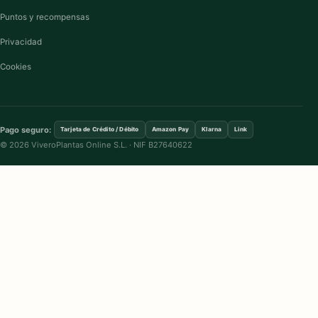
Puntos y recompensas
Privacidad
Cookies
Pago seguro:
Tarjeta de Crédito / Débito
Amazon Pay
Klarna
Link
© 2026 ViveroPlantas Online S.L. · NIF B27640622