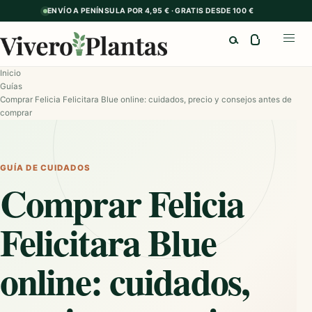
ENVÍO A PENÍNSULA POR 4,95 € · GRATIS DESDE 100 €
Buscar
Abrir
Inicio
Guías
Comprar Felicia Felicitara Blue online: cuidados, precio y consejos antes de
comprar
GUÍA DE CUIDADOS
Comprar Felicia
Felicitara Blue
online: cuidados,