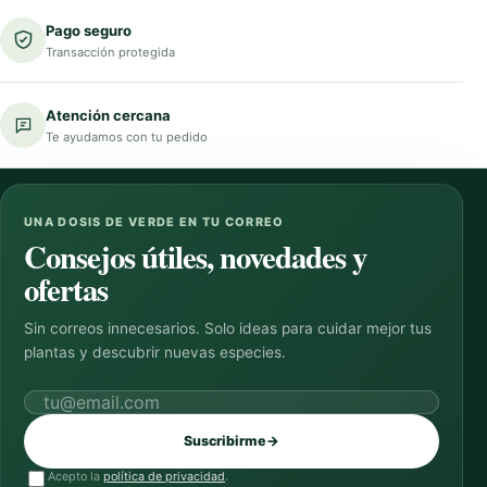
Pago seguro
Transacción protegida
Atención cercana
Te ayudamos con tu pedido
UNA DOSIS DE VERDE EN TU CORREO
Consejos útiles, novedades y
ofertas
Sin correos innecesarios. Solo ideas para cuidar mejor tus
plantas y descubrir nuevas especies.
Correo electrónico
Suscribirme
→
Acepto la
política de privacidad
.