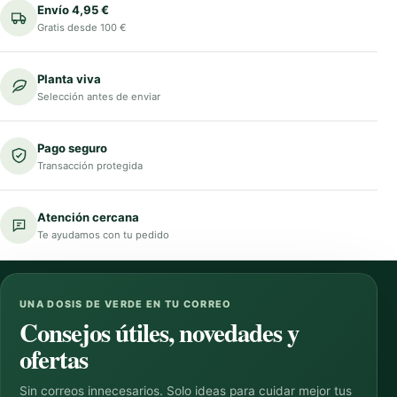
Envío 4,95 €
Gratis desde 100 €
Planta viva
Selección antes de enviar
Pago seguro
Transacción protegida
Atención cercana
Te ayudamos con tu pedido
UNA DOSIS DE VERDE EN TU CORREO
Consejos útiles, novedades y
ofertas
Sin correos innecesarios. Solo ideas para cuidar mejor tus