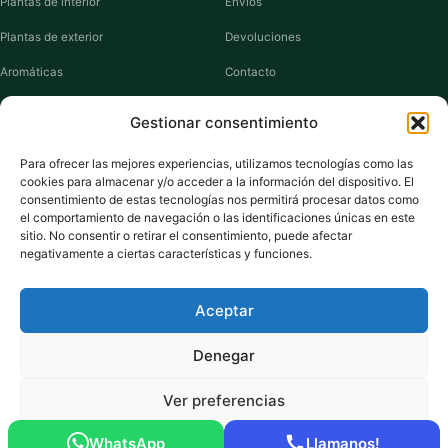
Plantas de interior
Envíos
Plantas de exterior
Devoluciones
Aromáticas
Contacto
Suculentas
Guías de cuidados
Gestionar consentimiento
Macetas y jardineras
Mi cuenta
Para ofrecer las mejores experiencias, utilizamos tecnologías como las
cookies para almacenar y/o acceder a la información del dispositivo. El
VIVERO PLANTAS
consentimiento de estas tecnologías nos permitirá procesar datos como
el comportamiento de navegación o las identificaciones únicas en este
Sobre nosotros
sitio. No consentir o retirar el consentimiento, puede afectar
negativamente a ciertas características y funciones.
Puntos y recompensas
Privacidad
Aceptar
Cookies
Denegar
Ver preferencias
Pago seguro:
Tarjeta de Crédito / Débito
Amazon Pay
Klarna
Link
WhatsApp
Llamanos!
© 2026 ViveroPlantas Online S.L. · NIF B27640622
Política de cookies