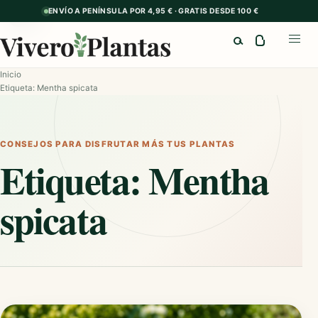
ENVÍO A PENÍNSULA POR 4,95 € · GRATIS DESDE 100 €
GUÍA
Buscar
Abrir
Inicio
Etiqueta: Mentha spicata
CONSEJOS PARA DISFRUTAR MÁS TUS PLANTAS
Etiqueta:
Mentha
spicata