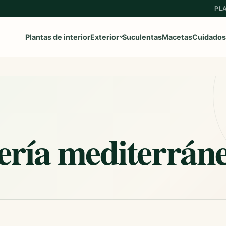
PL
Plantas de interior
Exterior
Suculentas
Macetas
Cuidados
Ver toda la categoría
→
Frutales
ería mediterrán
Aromaticas
Geranios y Gitanillas
Ipomeas
Margaritas
Petunias