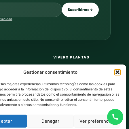
Suscribirme
→
rivacidad
.
VIVERO PLANTAS
Sobre nosotros
Gestionar consentimiento
Puntos y recompensas
 las mejores experiencias, utilizamos tecnologías como las cookies para
Privacidad
o acceder a la información del dispositivo. El consentimiento de estas
 nos permitirá procesar datos como el comportamiento de navegación o las
dos
Cookies
ones únicas en este sitio. No consentir o retirar el consentimiento, puede
tivamente a ciertas características y funciones.
ceptar
Denegar
Ver preferencias