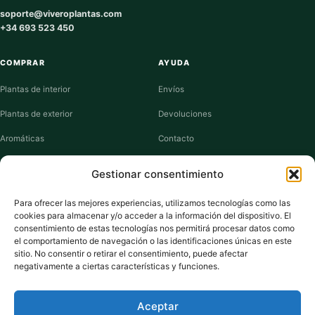
soporte@viveroplantas.com
+34 693 523 450
COMPRAR
AYUDA
Plantas de interior
Envíos
Plantas de exterior
Devoluciones
Aromáticas
Contacto
Suculentas
Guías de cuidados
Gestionar consentimiento
Macetas y jardineras
Mi cuenta
Para ofrecer las mejores experiencias, utilizamos tecnologías como las
cookies para almacenar y/o acceder a la información del dispositivo. El
VIVERO PLANTAS
consentimiento de estas tecnologías nos permitirá procesar datos como
el comportamiento de navegación o las identificaciones únicas en este
Sobre nosotros
sitio. No consentir o retirar el consentimiento, puede afectar
negativamente a ciertas características y funciones.
Puntos y recompensas
Privacidad
Aceptar