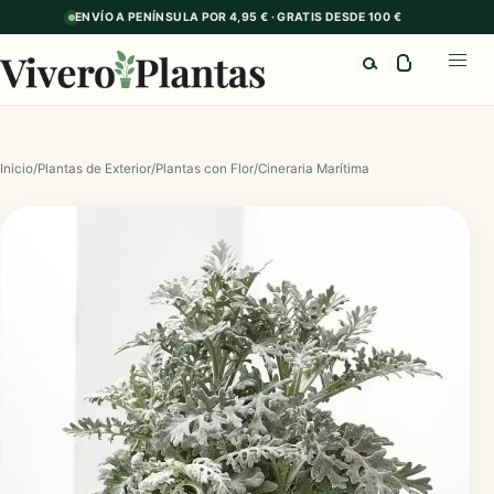
ENVÍO A PENÍNSULA POR 4,95 € · GRATIS DESDE 100 €
Buscar
Abrir
Inicio
/
Plantas de Exterior
/
Plantas con Flor
/
Cineraria Marítima