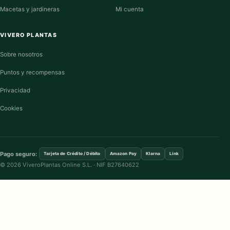
Macetas y jardineras
Mi cuenta
VIVERO PLANTAS
Sobre nosotros
Puntos y recompensas
Privacidad
Cookies
Pago seguro:
Tarjeta de Crédito / Débito
Amazon Pay
Klarna
Link
© 2026 ViveroPlantas Online S.L. · NIF B27640622