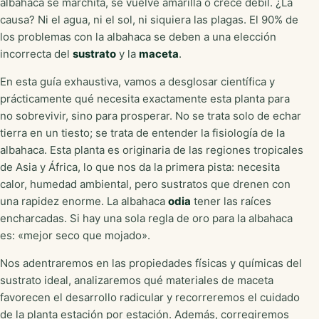
albahaca se marchita, se vuelve amarilla o crece débil. ¿La
causa? Ni el agua, ni el sol, ni siquiera las plagas. El 90% de
los problemas con la albahaca se deben a una elección
incorrecta del
sustrato
y la
maceta
.
En esta guía exhaustiva, vamos a desglosar científica y
prácticamente qué necesita exactamente esta planta para
no sobrevivir, sino para prosperar. No se trata solo de echar
tierra en un tiesto; se trata de entender la fisiología de la
albahaca. Esta planta es originaria de las regiones tropicales
de Asia y África, lo que nos da la primera pista: necesita
calor, humedad ambiental, pero sustratos que drenen con
una rapidez enorme. La albahaca
odia
tener las raíces
encharcadas. Si hay una sola regla de oro para la albahaca
es: «mejor seco que mojado».
Nos adentraremos en las propiedades físicas y químicas del
sustrato ideal, analizaremos qué materiales de maceta
favorecen el desarrollo radicular y recorreremos el cuidado
de la planta estación por estación. Además, corregiremos