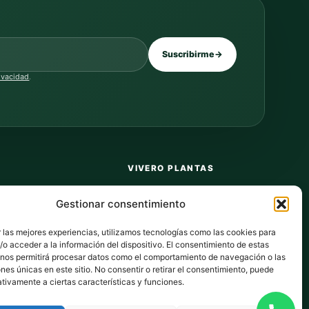
Suscribirme
→
rivacidad
.
VIVERO PLANTAS
Sobre nosotros
Gestionar consentimiento
Puntos y recompensas
 las mejores experiencias, utilizamos tecnologías como las cookies para
Privacidad
o acceder a la información del dispositivo. El consentimiento de estas
 nos permitirá procesar datos como el comportamiento de navegación o las
dos
Cookies
ones únicas en este sitio. No consentir o retirar el consentimiento, puede
tivamente a ciertas características y funciones.