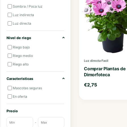
Sombra / Poca luz
Luz indirecta
Luz directa
Nivel de riego
Riego bajo
Riego medio
Luz directa
·
Facil
Riego alto
Comprar Plantas de
Dimorfoteca
Caracteristicas
€
2,75
Mascotas seguras
En oferta
Precio
-