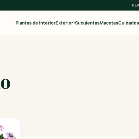
PL
Plantas de interior
Exterior
Suculentas
Macetas
Cuidados
Ver toda la categoría
→
do
Frutales
Aromaticas
Geranios y Gitanillas
Ipomeas
Margaritas
Petunias