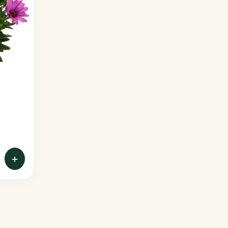
Poinsettias
Portulacas
Sunpatiens
Thunbergias
+