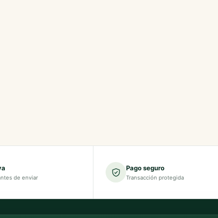
va
Pago seguro
antes de enviar
Transacción protegida