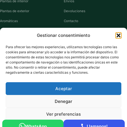
Plantas de interior
Envíos
Plantas de exterior
Devoluciones
Aromáticas
Contacto
Suculentas
Guías de cuidados
Gestionar consentimiento
Macetas y jardineras
Mi cuenta
Para ofrecer las mejores experiencias, utilizamos tecnologías como las
cookies para almacenar y/o acceder a la información del dispositivo. El
VIVERO PLANTAS
consentimiento de estas tecnologías nos permitirá procesar datos como
el comportamiento de navegación o las identificaciones únicas en este
Sobre nosotros
sitio. No consentir o retirar el consentimiento, puede afectar
negativamente a ciertas características y funciones.
Puntos y recompensas
Privacidad
Aceptar
Cookies
Denegar
Ver preferencias
Pago seguro:
Tarjeta de Crédito / Débito
Amazon Pay
Klarna
Link
WhatsApp
Llamanos!
© 2026 ViveroPlantas Online S.L. · NIF B27640622