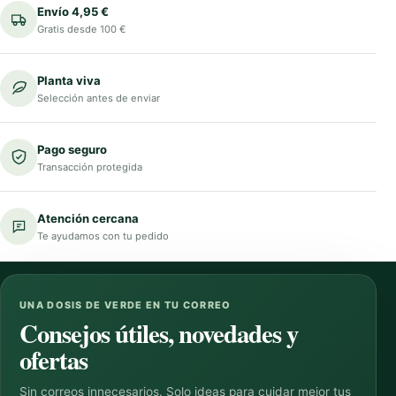
Envío 4,95 €
Gratis desde 100 €
Planta viva
Selección antes de enviar
Pago seguro
Transacción protegida
Atención cercana
Te ayudamos con tu pedido
UNA DOSIS DE VERDE EN TU CORREO
Consejos útiles, novedades y
ofertas
Sin correos innecesarios. Solo ideas para cuidar mejor tus