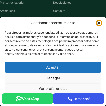
Plantas de exterior
Devoluciones
Aromáticas
Contacto
Suculentas
Guías de cuidados
Gestionar consentimiento
Macetas y jardineras
Mi cuenta
Para ofrecer las mejores experiencias, utilizamos tecnologías como las
cookies para almacenar y/o acceder a la información del dispositivo. El
VIVERO PLANTAS
consentimiento de estas tecnologías nos permitirá procesar datos como
el comportamiento de navegación o las identificaciones únicas en este
Sobre nosotros
sitio. No consentir o retirar el consentimiento, puede afectar
negativamente a ciertas características y funciones.
Puntos y recompensas
Privacidad
Aceptar
Cookies
Denegar
Ver preferencias
Pago seguro:
Tarjeta de Crédito / Débito
Amazon Pay
Klarna
Link
WhatsApp
Llamanos!
© 2026 ViveroPlantas Online S.L. · NIF B27640622
Política de cookies