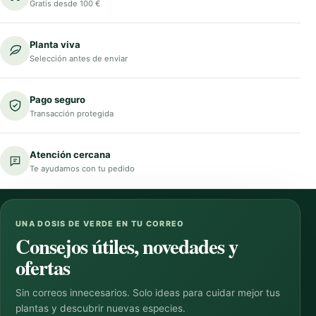
Gratis desde 100 €
Planta viva
Selección antes de enviar
Pago seguro
Transacción protegida
Atención cercana
Te ayudamos con tu pedido
UNA DOSIS DE VERDE EN TU CORREO
Consejos útiles, novedades y
ofertas
Sin correos innecesarios. Solo ideas para cuidar mejor tus
plantas y descubrir nuevas especies.