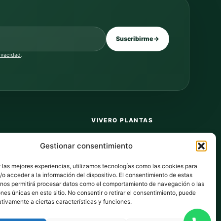
Suscribirme
→
rivacidad
.
VIVERO PLANTAS
Sobre nosotros
Gestionar consentimiento
Puntos y recompensas
 las mejores experiencias, utilizamos tecnologías como las cookies para
Privacidad
o acceder a la información del dispositivo. El consentimiento de estas
 nos permitirá procesar datos como el comportamiento de navegación o las
dos
Cookies
ones únicas en este sitio. No consentir o retirar el consentimiento, puede
tivamente a ciertas características y funciones.