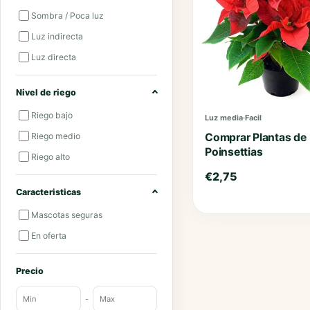
Sombra / Poca luz
Luz indirecta
Luz directa
Nivel de riego
Riego bajo
Luz media
·
Facil
Riego medio
Comprar Plantas de
Poinsettias
Riego alto
€
2,75
Caracteristicas
Mascotas seguras
En oferta
Precio
-