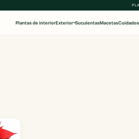
PL
Plantas de interior
Exterior
Suculentas
Macetas
Cuidados
Ver toda la categoría
→
Frutales
Aromaticas
Geranios y Gitanillas
Ipomeas
Margaritas
Petunias