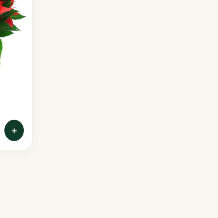
Poinsettias
Portulacas
Sunpatiens
Thunbergias
+