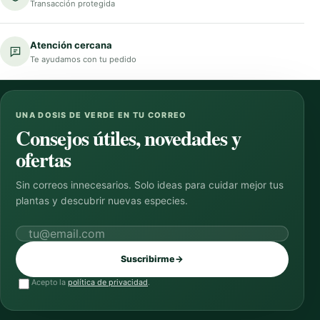
Transacción protegida
Atención cercana
Te ayudamos con tu pedido
UNA DOSIS DE VERDE EN TU CORREO
Consejos útiles, novedades y
ofertas
Sin correos innecesarios. Solo ideas para cuidar mejor tus
plantas y descubrir nuevas especies.
Correo electrónico
Suscribirme
→
Acepto la
política de privacidad
.