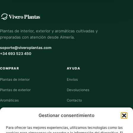
Vivero Plantas
Plantas de interior, exterior y aromáticas cultivadas y
preparadas con atención desde Almería.
soporte@viveroplantas.com
+34 693 523 450
COMPRAR
AYUDA
Plantas de interior
Envíos
Plantas de exterior
Devoluciones
Aromáticas
Contacto
Suculentas
Guías de cuidados
Gestionar consentimiento
Macetas y jardineras
Mi cuenta
Para ofrecer las mejores experiencias, utilizamos tecnologías como las
cookies para almacenar y/o acceder a la información del dispositivo. El