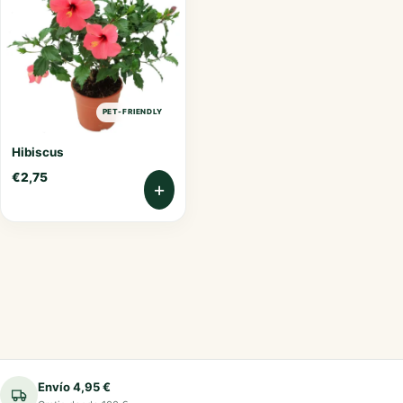
PET-FRIENDLY
Hibiscus
€
2,75
+
Envío 4,95 €