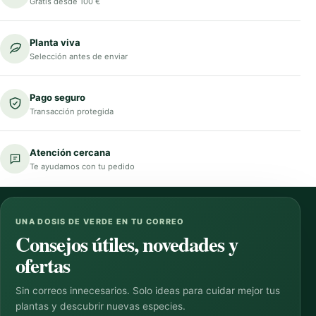
Gratis desde 100 €
Planta viva
Selección antes de enviar
Pago seguro
Transacción protegida
Atención cercana
Te ayudamos con tu pedido
UNA DOSIS DE VERDE EN TU CORREO
Consejos útiles, novedades y
ofertas
Sin correos innecesarios. Solo ideas para cuidar mejor tus
plantas y descubrir nuevas especies.