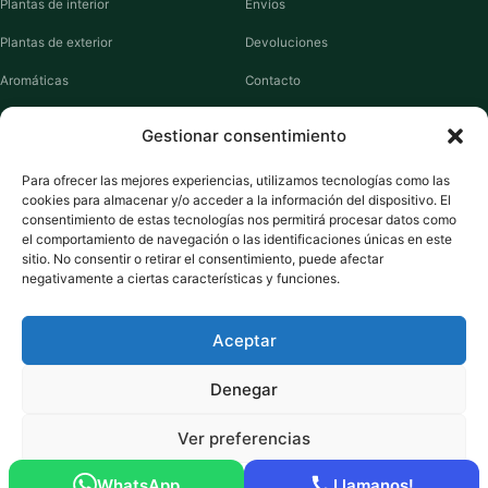
Plantas de interior
Envíos
Plantas de exterior
Devoluciones
Aromáticas
Contacto
Suculentas
Guías de cuidados
Gestionar consentimiento
Macetas y jardineras
Mi cuenta
Para ofrecer las mejores experiencias, utilizamos tecnologías como las
cookies para almacenar y/o acceder a la información del dispositivo. El
VIVERO PLANTAS
consentimiento de estas tecnologías nos permitirá procesar datos como
el comportamiento de navegación o las identificaciones únicas en este
Sobre nosotros
sitio. No consentir o retirar el consentimiento, puede afectar
negativamente a ciertas características y funciones.
Puntos y recompensas
Privacidad
Aceptar
Cookies
Denegar
Ver preferencias
Pago seguro:
Tarjeta de Crédito / Débito
Amazon Pay
Klarna
Link
WhatsApp
Llamanos!
© 2026 ViveroPlantas Online S.L. · NIF B27640622