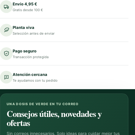
Envío 4,95 €
Gratis desde 100 €
Planta viva
Selección antes de enviar
Pago seguro
Transacción protegida
Atención cercana
Te ayudamos con tu pedido
UNA DOSIS DE VERDE EN TU CORREO
Consejos útiles, novedades y
ofertas
Sin correos innecesarios. Solo ideas para cuidar mejor tus