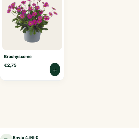
Brachyscome
€
2,75
+
Envío 4,95 €