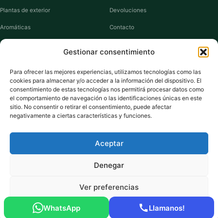
Plantas de exterior
Devoluciones
Aromáticas
Contacto
Suculentas
Guías de cuidados
Gestionar consentimiento
Macetas y jardineras
Mi cuenta
Para ofrecer las mejores experiencias, utilizamos tecnologías como las
cookies para almacenar y/o acceder a la información del dispositivo. El
VIVERO PLANTAS
consentimiento de estas tecnologías nos permitirá procesar datos como
el comportamiento de navegación o las identificaciones únicas en este
Sobre nosotros
sitio. No consentir o retirar el consentimiento, puede afectar
negativamente a ciertas características y funciones.
Puntos y recompensas
Privacidad
Aceptar
Cookies
Denegar
Ver preferencias
Pago seguro:
Tarjeta de Crédito / Débito
Amazon Pay
Klarna
Link
WhatsApp
Llamanos!
© 2026 ViveroPlantas Online S.L. · NIF B27640622
Política de cookies