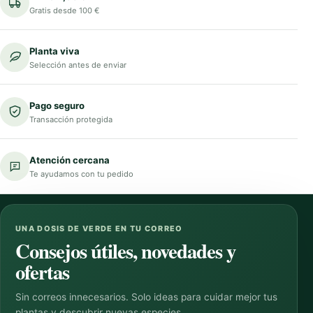
Gratis desde 100 €
Planta viva
Selección antes de enviar
Pago seguro
Transacción protegida
Atención cercana
Te ayudamos con tu pedido
UNA DOSIS DE VERDE EN TU CORREO
Consejos útiles, novedades y
ofertas
Sin correos innecesarios. Solo ideas para cuidar mejor tus
plantas y descubrir nuevas especies.