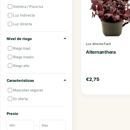
Sombra / Poca luz
Luz indirecta
Luz directa
Nivel de riego
Luz directa
·
Facil
Riego bajo
Alternanthera
Riego medio
Riego alto
€
2,75
Caracteristicas
Mascotas seguras
En oferta
Precio
-