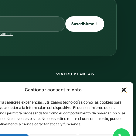
Suscribirme
→
rivacidad
.
VIVERO PLANTAS
Sobre nosotros
Gestionar consentimiento
Puntos y recompensas
 las mejores experiencias, utilizamos tecnologías como las cookies para
Privacidad
o acceder a la información del dispositivo. El consentimiento de estas
 nos permitirá procesar datos como el comportamiento de navegación o las
dos
Cookies
ones únicas en este sitio. No consentir o retirar el consentimiento, puede
tivamente a ciertas características y funciones.