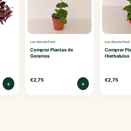
Poinsettias
Portulacas
Sunpatiens
Luz directa
·
Facil
Luz directa
·
Facil
Thunbergias
Comprar Plantas de
Comprar Pla
Geranios
Hierbaluisa
€
2,75
€
2,75
+
+