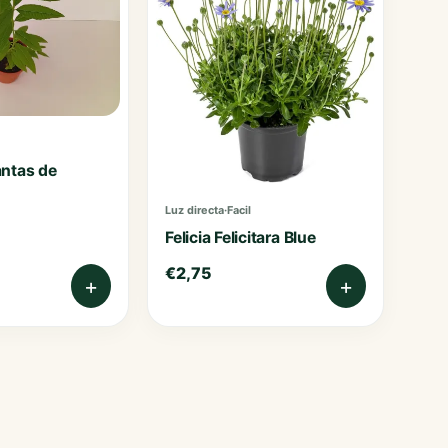
ntas de
Luz directa
·
Facil
Felicia Felicitara Blue
€
2,75
+
+