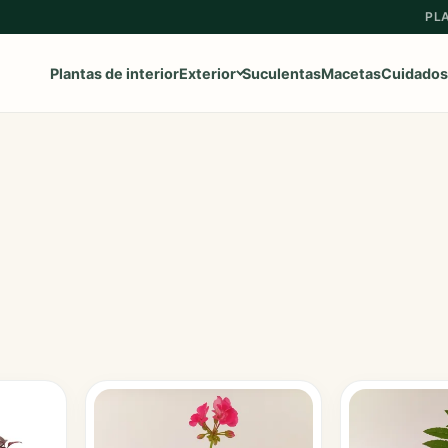
PL
Plantas de interior
Exterior
Suculentas
Macetas
Cuidados
Ver toda la categoría
→
Frutales
Aromaticas
Geranios y Gitanillas
Ipomeas
Margaritas
Petunias