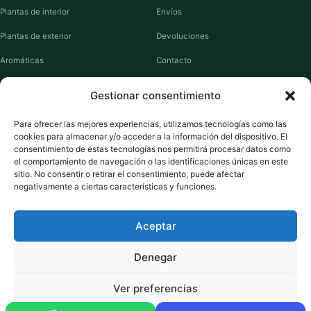
Plantas de interior
Envíos
Plantas de exterior
Devoluciones
Aromáticas
Contacto
Suculentas
Guías de cuidados
Gestionar consentimiento
Macetas y jardineras
Mi cuenta
Para ofrecer las mejores experiencias, utilizamos tecnologías como las
cookies para almacenar y/o acceder a la información del dispositivo. El
VIVERO PLANTAS
consentimiento de estas tecnologías nos permitirá procesar datos como
el comportamiento de navegación o las identificaciones únicas en este
Sobre nosotros
sitio. No consentir o retirar el consentimiento, puede afectar
negativamente a ciertas características y funciones.
Puntos y recompensas
Privacidad
Aceptar
Cookies
Denegar
Ver preferencias
Pago seguro:
Tarjeta de Crédito / Débito
Amazon Pay
Klarna
Link