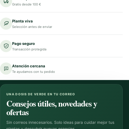
Gratis desde 100 €
Planta viva
Selección antes de enviar
Pago seguro
Transacción protegida
Atención cercana
Te ayudamos con tu pedido
UNA DOSIS DE VERDE EN TU CORREO
Consejos útiles, novedades y
ofertas
Sin correos innecesarios. Solo ideas para cuidar mejor tus
plantas y descubrir nuevas especies.