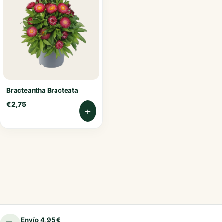
Bracteantha Bracteata
€
2,75
+
Envío 4,95 €