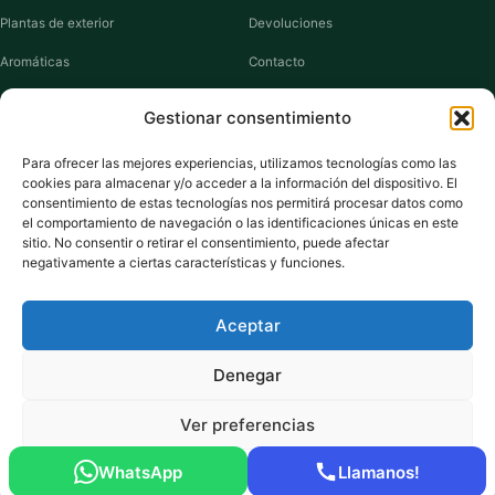
Plantas de exterior
Devoluciones
Aromáticas
Contacto
Suculentas
Guías de cuidados
Gestionar consentimiento
Macetas y jardineras
Mi cuenta
Para ofrecer las mejores experiencias, utilizamos tecnologías como las
cookies para almacenar y/o acceder a la información del dispositivo. El
VIVERO PLANTAS
consentimiento de estas tecnologías nos permitirá procesar datos como
el comportamiento de navegación o las identificaciones únicas en este
Sobre nosotros
sitio. No consentir o retirar el consentimiento, puede afectar
negativamente a ciertas características y funciones.
Puntos y recompensas
Privacidad
Aceptar
Cookies
Denegar
Ver preferencias
Pago seguro:
Tarjeta de Crédito / Débito
Amazon Pay
Klarna
Link
WhatsApp
Llamanos!
© 2026 ViveroPlantas Online S.L. · NIF B27640622
Política de cookies